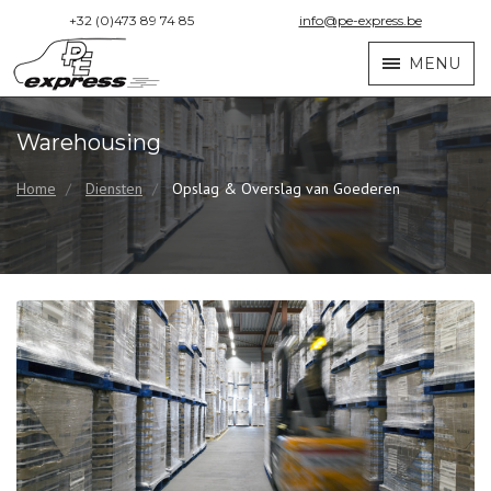
+32 (0)473 89 74 85
info@pe-express.be
MENU
Warehousing
Home
Diensten
Opslag & Overslag van Goederen