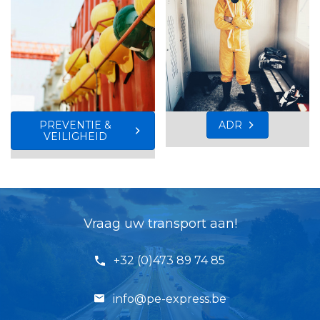
PREVENTIE &
ADR
VEILIGHEID
Vraag uw transport aan!
+32 (0)473 89 74 85
info@pe-express.be